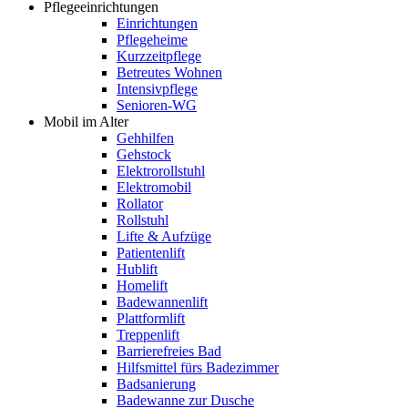
Pflegeeinrichtungen
Einrichtungen
Pflegeheime
Kurzzeitpflege
Betreutes Wohnen
Intensivpflege
Senioren-WG
Mobil im Alter
Gehhilfen
Gehstock
Elektrorollstuhl
Elektromobil
Rollator
Rollstuhl
Lifte & Aufzüge
Patientenlift
Hublift
Homelift
Badewannenlift
Plattformlift
Treppenlift
Barrierefreies Bad
Hilfsmittel fürs Badezimmer
Badsanierung
Badewanne zur Dusche