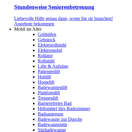
Stundenweise Seniorenbetreuung
Liebevolle Hilfe genau dann, wenn Sie sie brauchen!
Angebote bekommen
Mobil im Alter
Gehhilfen
Gehstock
Elektrorollstuhl
Elektromobil
Rollator
Rollstuhl
Lifte & Aufzüge
Patientenlift
Hublift
Homelift
Badewannenlift
Plattformlift
Treppenlift
Barrierefreies Bad
Hilfsmittel fürs Badezimmer
Badsanierung
Badewanne zur Dusche
Badewannentür
Sitzbadewanne