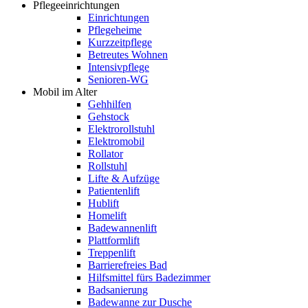
Pflegeeinrichtungen
Einrichtungen
Pflegeheime
Kurzzeitpflege
Betreutes Wohnen
Intensivpflege
Senioren-WG
Mobil im Alter
Gehhilfen
Gehstock
Elektrorollstuhl
Elektromobil
Rollator
Rollstuhl
Lifte & Aufzüge
Patientenlift
Hublift
Homelift
Badewannenlift
Plattformlift
Treppenlift
Barrierefreies Bad
Hilfsmittel fürs Badezimmer
Badsanierung
Badewanne zur Dusche