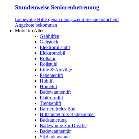
Stundenweise Seniorenbetreuung
Liebevolle Hilfe genau dann, wenn Sie sie brauchen!
Angebote bekommen
Mobil im Alter
Gehhilfen
Gehstock
Elektrorollstuhl
Elektromobil
Rollator
Rollstuhl
Lifte & Aufzüge
Patientenlift
Hublift
Homelift
Badewannenlift
Plattformlift
Treppenlift
Barrierefreies Bad
Hilfsmittel fürs Badezimmer
Badsanierung
Badewanne zur Dusche
Badewannentür
Sitzbadewanne