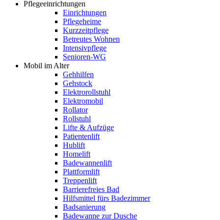
Pflegeeinrichtungen
Einrichtungen
Pflegeheime
Kurzzeitpflege
Betreutes Wohnen
Intensivpflege
Senioren-WG
Mobil im Alter
Gehhilfen
Gehstock
Elektrorollstuhl
Elektromobil
Rollator
Rollstuhl
Lifte & Aufzüge
Patientenlift
Hublift
Homelift
Badewannenlift
Plattformlift
Treppenlift
Barrierefreies Bad
Hilfsmittel fürs Badezimmer
Badsanierung
Badewanne zur Dusche