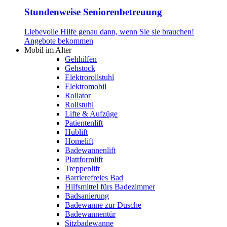
Stundenweise Seniorenbetreuung
Liebevolle Hilfe genau dann, wenn Sie sie brauchen!
Angebote bekommen
Mobil im Alter
Gehhilfen
Gehstock
Elektrorollstuhl
Elektromobil
Rollator
Rollstuhl
Lifte & Aufzüge
Patientenlift
Hublift
Homelift
Badewannenlift
Plattformlift
Treppenlift
Barrierefreies Bad
Hilfsmittel fürs Badezimmer
Badsanierung
Badewanne zur Dusche
Badewannentür
Sitzbadewanne