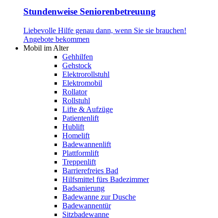
Stundenweise Seniorenbetreuung
Liebevolle Hilfe genau dann, wenn Sie sie brauchen!
Angebote bekommen
Mobil im Alter
Gehhilfen
Gehstock
Elektrorollstuhl
Elektromobil
Rollator
Rollstuhl
Lifte & Aufzüge
Patientenlift
Hublift
Homelift
Badewannenlift
Plattformlift
Treppenlift
Barrierefreies Bad
Hilfsmittel fürs Badezimmer
Badsanierung
Badewanne zur Dusche
Badewannentür
Sitzbadewanne