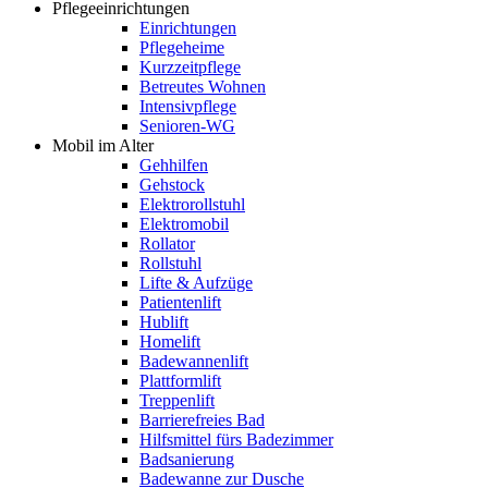
Pflegeeinrichtungen
Einrichtungen
Pflegeheime
Kurzzeitpflege
Betreutes Wohnen
Intensivpflege
Senioren-WG
Mobil im Alter
Gehhilfen
Gehstock
Elektrorollstuhl
Elektromobil
Rollator
Rollstuhl
Lifte & Aufzüge
Patientenlift
Hublift
Homelift
Badewannenlift
Plattformlift
Treppenlift
Barrierefreies Bad
Hilfsmittel fürs Badezimmer
Badsanierung
Badewanne zur Dusche