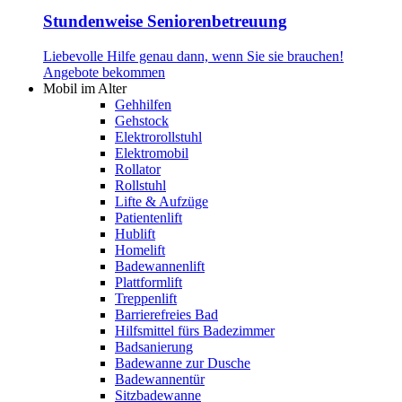
Stundenweise Seniorenbetreuung
Liebevolle Hilfe genau dann, wenn Sie sie brauchen!
Angebote bekommen
Mobil im Alter
Gehhilfen
Gehstock
Elektrorollstuhl
Elektromobil
Rollator
Rollstuhl
Lifte & Aufzüge
Patientenlift
Hublift
Homelift
Badewannenlift
Plattformlift
Treppenlift
Barrierefreies Bad
Hilfsmittel fürs Badezimmer
Badsanierung
Badewanne zur Dusche
Badewannentür
Sitzbadewanne