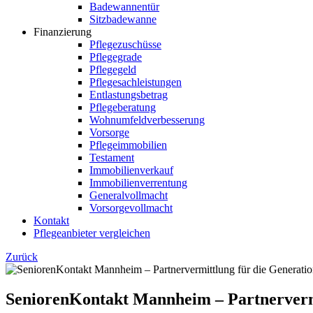
Badewannentür
Sitzbadewanne
Finanzierung
Pflegezuschüsse
Pflegegrade
Pflegegeld
Pflegesachleistungen
Entlastungsbetrag
Pflegeberatung
Wohnumfeldverbesserung
Vorsorge
Pflegeimmobilien
Testament
Immobilienverkauf
Immobilienverrentung
Generalvollmacht
Vorsorgevollmacht
Kontakt
Pflegeanbieter vergleichen
Zurück
SeniorenKontakt Mannheim – Partnervermi