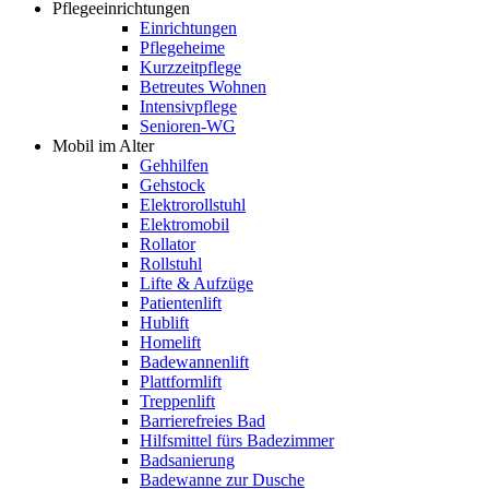
Pflegeeinrichtungen
Einrichtungen
Pflegeheime
Kurzzeitpflege
Betreutes Wohnen
Intensivpflege
Senioren-WG
Mobil im Alter
Gehhilfen
Gehstock
Elektrorollstuhl
Elektromobil
Rollator
Rollstuhl
Lifte & Aufzüge
Patientenlift
Hublift
Homelift
Badewannenlift
Plattformlift
Treppenlift
Barrierefreies Bad
Hilfsmittel fürs Badezimmer
Badsanierung
Badewanne zur Dusche