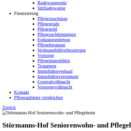
Badewannentür
Sitzbadewanne
Finanzierung
Pflegezuschüsse
Pflegegrade
Pflegegeld
Pflegesachleistungen
Entlastungsbetrag
Pflegeberatung
Wohnumfeldverbesserung
Vorsorge
Pflegeimmobilien
Testament
Immobilienverkauf
Immobilienverrentung
Generalvollmacht
Vorsorgevollmacht
Kontakt
Pflegeanbieter vergleichen
Zurück
Störmanns-Hof Seniorenwohn- und Pflege