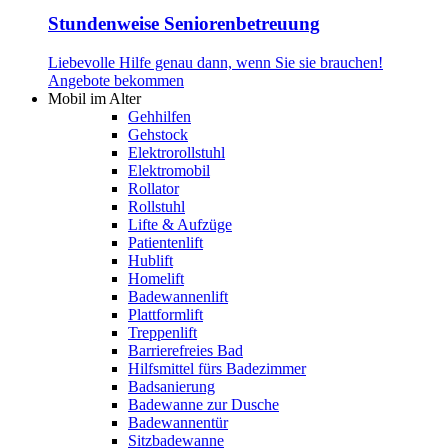
Stundenweise Seniorenbetreuung
Liebevolle Hilfe genau dann, wenn Sie sie brauchen!
Angebote bekommen
Mobil im Alter
Gehhilfen
Gehstock
Elektrorollstuhl
Elektromobil
Rollator
Rollstuhl
Lifte & Aufzüge
Patientenlift
Hublift
Homelift
Badewannenlift
Plattformlift
Treppenlift
Barrierefreies Bad
Hilfsmittel fürs Badezimmer
Badsanierung
Badewanne zur Dusche
Badewannentür
Sitzbadewanne