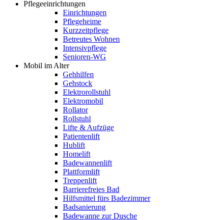
Pflegeeinrichtungen
Einrichtungen
Pflegeheime
Kurzzeitpflege
Betreutes Wohnen
Intensivpflege
Senioren-WG
Mobil im Alter
Gehhilfen
Gehstock
Elektrorollstuhl
Elektromobil
Rollator
Rollstuhl
Lifte & Aufzüge
Patientenlift
Hublift
Homelift
Badewannenlift
Plattformlift
Treppenlift
Barrierefreies Bad
Hilfsmittel fürs Badezimmer
Badsanierung
Badewanne zur Dusche