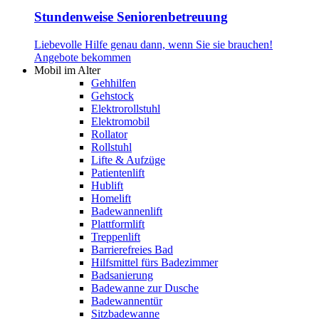
Stundenweise Seniorenbetreuung
Liebevolle Hilfe genau dann, wenn Sie sie brauchen!
Angebote bekommen
Mobil im Alter
Gehhilfen
Gehstock
Elektrorollstuhl
Elektromobil
Rollator
Rollstuhl
Lifte & Aufzüge
Patientenlift
Hublift
Homelift
Badewannenlift
Plattformlift
Treppenlift
Barrierefreies Bad
Hilfsmittel fürs Badezimmer
Badsanierung
Badewanne zur Dusche
Badewannentür
Sitzbadewanne