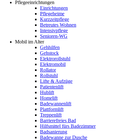
Pflegeeinrichtungen
Einrichtungen
Pflegeheime
Kurzzeitpflege
Betreutes Wohnen
Intensivpflege
Senioren-WG
Mobil im Alter
Gehhilfen
Gehstock
Elektrorollstuhl
Elektromobil
Rollator
Rollstuhl
Lifte & Aufzüge
Patientenlift
Hublift
Homelift
Badewannenlift
Plattformlift
Treppenlift
Barrierefreies Bad
Hilfsmittel fürs Badezimmer
Badsanierung
Badewanne zur Dusche