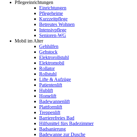
Pflegeeinrichtungen
Einrichtungen
Pflegeheime
Kurzzeitpflege
Betreutes Wohnen
Intensivpflege
Senioren-WG
Mobil im Alter
Gehhilfen
Gehstock
Elektrorollstuhl
Elektromobil
Rollator
Rollstuhl
Lifte & Aufzüge
Patientenlift
Hublift
Homelift
Badewannenlift
Plattformlift
Treppenlift
Barrierefreies Bad
Hilfsmittel fürs Badezimmer
Badsanierung
Badewanne zur Dusche