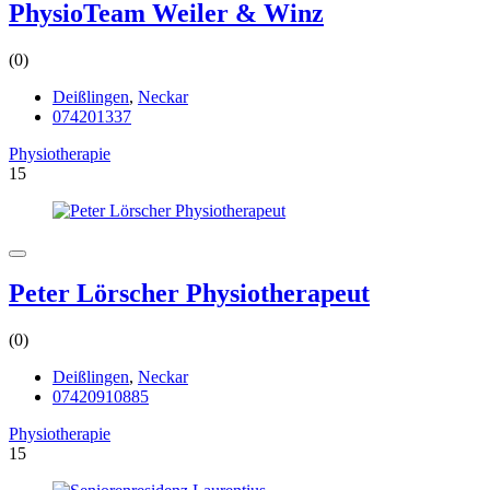
PhysioTeam Weiler & Winz
(0)
Deißlingen
,
Neckar
074201337
Physiotherapie
15
Peter Lörscher Physiotherapeut
(0)
Deißlingen
,
Neckar
07420910885
Physiotherapie
15