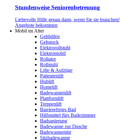
Stundenweise Seniorenbetreuung
Liebevolle Hilfe genau dann, wenn Sie sie brauchen!
Angebote bekommen
Mobil im Alter
Gehhilfen
Gehstock
Elektrorollstuhl
Elektromobil
Rollator
Rollstuhl
Lifte & Aufzüge
Patientenlift
Hublift
Homelift
Badewannenlift
Plattformlift
Treppenlift
Barrierefreies Bad
Hilfsmittel fürs Badezimmer
Badsanierung
Badewanne zur Dusche
Badewannentür
Sitzbadewanne