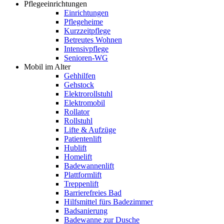
Pflegeeinrichtungen
Einrichtungen
Pflegeheime
Kurzzeitpflege
Betreutes Wohnen
Intensivpflege
Senioren-WG
Mobil im Alter
Gehhilfen
Gehstock
Elektrorollstuhl
Elektromobil
Rollator
Rollstuhl
Lifte & Aufzüge
Patientenlift
Hublift
Homelift
Badewannenlift
Plattformlift
Treppenlift
Barrierefreies Bad
Hilfsmittel fürs Badezimmer
Badsanierung
Badewanne zur Dusche