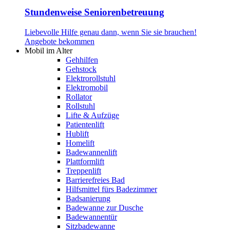
Stundenweise Seniorenbetreuung
Liebevolle Hilfe genau dann, wenn Sie sie brauchen!
Angebote bekommen
Mobil im Alter
Gehhilfen
Gehstock
Elektrorollstuhl
Elektromobil
Rollator
Rollstuhl
Lifte & Aufzüge
Patientenlift
Hublift
Homelift
Badewannenlift
Plattformlift
Treppenlift
Barrierefreies Bad
Hilfsmittel fürs Badezimmer
Badsanierung
Badewanne zur Dusche
Badewannentür
Sitzbadewanne