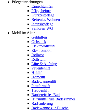
Pflegeeinrichtungen
Einrichtungen
Pflegeheime
Kurzzeitpflege
Betreutes Wohnen
Intensivpflege
Senioren-WG
Mobil im Alter
Gehhilfen
Gehstock
Elektrorollstuhl
Elektromobil
Rollator
Rollstuhl
Lifte & Aufzüge
Patientenlift
Hublift
Homelift
Badewannenlift
Plattformlift
Treppenlift
Barrierefreies Bad
Hilfsmittel fürs Badezimmer
Badsanierung
Badewanne zur Dusche