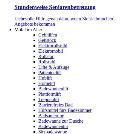
Stundenweise Seniorenbetreuung
Liebevolle Hilfe genau dann, wenn Sie sie brauchen!
Angebote bekommen
Mobil im Alter
Gehhilfen
Gehstock
Elektrorollstuhl
Elektromobil
Rollator
Rollstuhl
Lifte & Aufzüge
Patientenlift
Hublift
Homelift
Badewannenlift
Plattformlift
Treppenlift
Barrierefreies Bad
Hilfsmittel fürs Badezimmer
Badsanierung
Badewanne zur Dusche
Badewannentür
Sitzbadewanne