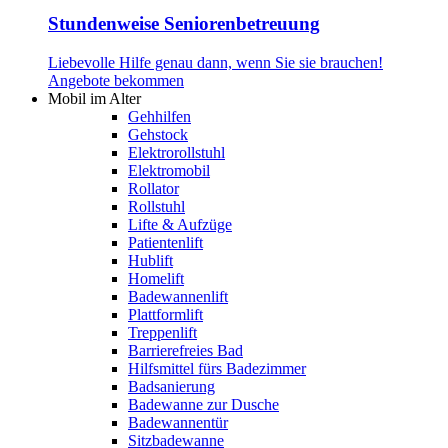
Stundenweise Seniorenbetreuung
Liebevolle Hilfe genau dann, wenn Sie sie brauchen!
Angebote bekommen
Mobil im Alter
Gehhilfen
Gehstock
Elektrorollstuhl
Elektromobil
Rollator
Rollstuhl
Lifte & Aufzüge
Patientenlift
Hublift
Homelift
Badewannenlift
Plattformlift
Treppenlift
Barrierefreies Bad
Hilfsmittel fürs Badezimmer
Badsanierung
Badewanne zur Dusche
Badewannentür
Sitzbadewanne