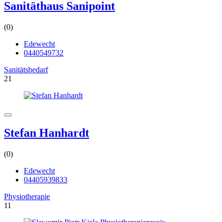
Sanitäthaus Sanipoint
(0)
Edewecht
0440549732
Sanitätsbedarf
21
Stefan Hanhardt
(0)
Edewecht
04405939833
Physiotherapie
11