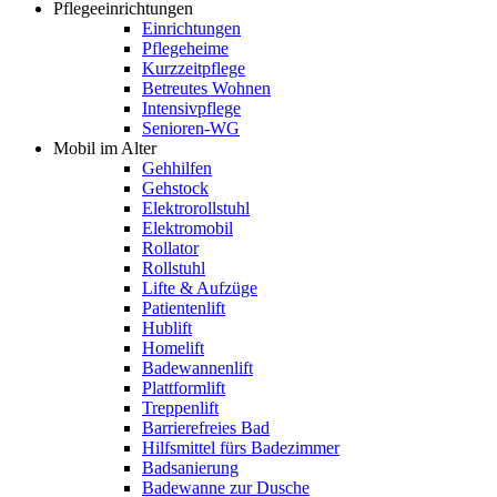
Pflegeeinrichtungen
Einrichtungen
Pflegeheime
Kurzzeitpflege
Betreutes Wohnen
Intensivpflege
Senioren-WG
Mobil im Alter
Gehhilfen
Gehstock
Elektrorollstuhl
Elektromobil
Rollator
Rollstuhl
Lifte & Aufzüge
Patientenlift
Hublift
Homelift
Badewannenlift
Plattformlift
Treppenlift
Barrierefreies Bad
Hilfsmittel fürs Badezimmer
Badsanierung
Badewanne zur Dusche