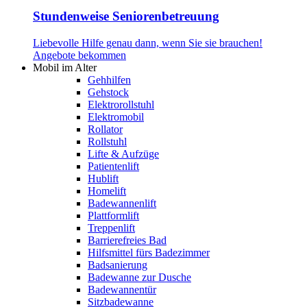
Stundenweise Seniorenbetreuung
Liebevolle Hilfe genau dann, wenn Sie sie brauchen!
Angebote bekommen
Mobil im Alter
Gehhilfen
Gehstock
Elektrorollstuhl
Elektromobil
Rollator
Rollstuhl
Lifte & Aufzüge
Patientenlift
Hublift
Homelift
Badewannenlift
Plattformlift
Treppenlift
Barrierefreies Bad
Hilfsmittel fürs Badezimmer
Badsanierung
Badewanne zur Dusche
Badewannentür
Sitzbadewanne