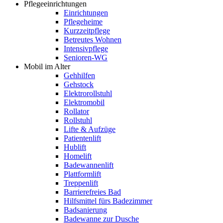
Pflegeeinrichtungen
Einrichtungen
Pflegeheime
Kurzzeitpflege
Betreutes Wohnen
Intensivpflege
Senioren-WG
Mobil im Alter
Gehhilfen
Gehstock
Elektrorollstuhl
Elektromobil
Rollator
Rollstuhl
Lifte & Aufzüge
Patientenlift
Hublift
Homelift
Badewannenlift
Plattformlift
Treppenlift
Barrierefreies Bad
Hilfsmittel fürs Badezimmer
Badsanierung
Badewanne zur Dusche