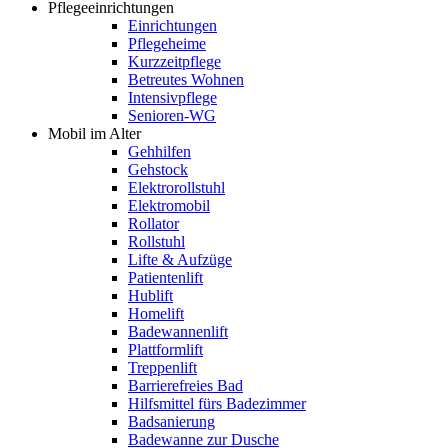
Pflegeeinrichtungen
Einrichtungen
Pflegeheime
Kurzzeitpflege
Betreutes Wohnen
Intensivpflege
Senioren-WG
Mobil im Alter
Gehhilfen
Gehstock
Elektrorollstuhl
Elektromobil
Rollator
Rollstuhl
Lifte & Aufzüge
Patientenlift
Hublift
Homelift
Badewannenlift
Plattformlift
Treppenlift
Barrierefreies Bad
Hilfsmittel fürs Badezimmer
Badsanierung
Badewanne zur Dusche