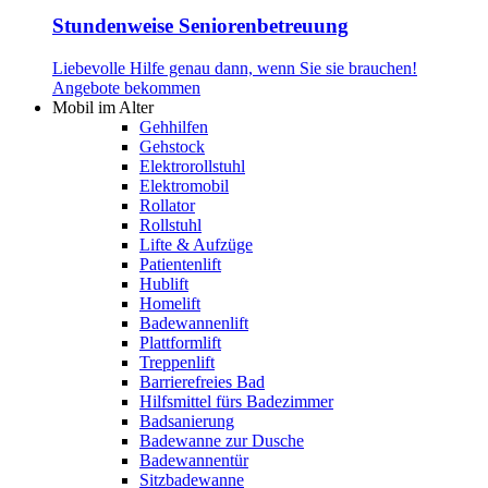
Stundenweise Seniorenbetreuung
Liebevolle Hilfe genau dann, wenn Sie sie brauchen!
Angebote bekommen
Mobil im Alter
Gehhilfen
Gehstock
Elektrorollstuhl
Elektromobil
Rollator
Rollstuhl
Lifte & Aufzüge
Patientenlift
Hublift
Homelift
Badewannenlift
Plattformlift
Treppenlift
Barrierefreies Bad
Hilfsmittel fürs Badezimmer
Badsanierung
Badewanne zur Dusche
Badewannentür
Sitzbadewanne