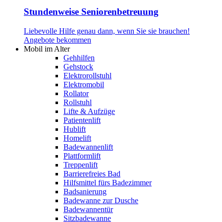
Stundenweise Seniorenbetreuung
Liebevolle Hilfe genau dann, wenn Sie sie brauchen!
Angebote bekommen
Mobil im Alter
Gehhilfen
Gehstock
Elektrorollstuhl
Elektromobil
Rollator
Rollstuhl
Lifte & Aufzüge
Patientenlift
Hublift
Homelift
Badewannenlift
Plattformlift
Treppenlift
Barrierefreies Bad
Hilfsmittel fürs Badezimmer
Badsanierung
Badewanne zur Dusche
Badewannentür
Sitzbadewanne