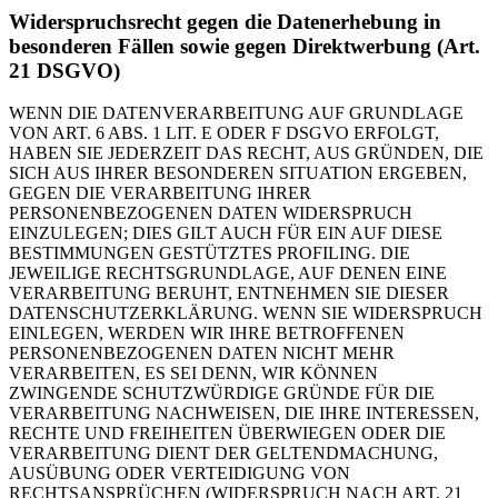
Widerspruchsrecht gegen die Datenerhebung in
besonderen Fällen sowie gegen Direktwerbung (Art.
21 DSGVO)
WENN DIE DATENVERARBEITUNG AUF GRUNDLAGE
VON ART. 6 ABS. 1 LIT. E ODER F DSGVO ERFOLGT,
HABEN SIE JEDERZEIT DAS RECHT, AUS GRÜNDEN, DIE
SICH AUS IHRER BESONDEREN SITUATION ERGEBEN,
GEGEN DIE VERARBEITUNG IHRER
PERSONENBEZOGENEN DATEN WIDERSPRUCH
EINZULEGEN; DIES GILT AUCH FÜR EIN AUF DIESE
BESTIMMUNGEN GESTÜTZTES PROFILING. DIE
JEWEILIGE RECHTSGRUNDLAGE, AUF DENEN EINE
VERARBEITUNG BERUHT, ENTNEHMEN SIE DIESER
DATENSCHUTZERKLÄRUNG. WENN SIE WIDERSPRUCH
EINLEGEN, WERDEN WIR IHRE BETROFFENEN
PERSONENBEZOGENEN DATEN NICHT MEHR
VERARBEITEN, ES SEI DENN, WIR KÖNNEN
ZWINGENDE SCHUTZWÜRDIGE GRÜNDE FÜR DIE
VERARBEITUNG NACHWEISEN, DIE IHRE INTERESSEN,
RECHTE UND FREIHEITEN ÜBERWIEGEN ODER DIE
VERARBEITUNG DIENT DER GELTENDMACHUNG,
AUSÜBUNG ODER VERTEIDIGUNG VON
RECHTSANSPRÜCHEN (WIDERSPRUCH NACH ART. 21