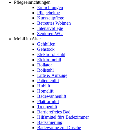
Pflegeeinrichtungen
Einrichtungen
Pflegeheime
Kurzzeitpflege
Betreutes Wohnen
Intensivpflege
Senioren-WG
Mobil im Alter
Gehhilfen
Gehstock
Elektrorollstuhl
Elektromobil
Rollator
Rollstuhl
Lifte & Aufzüge
Patientenlift
Hublift
Homelift
Badewannenlift
Plattformlift
Treppenlift
Barrierefreies Bad
Hilfsmittel fürs Badezimmer
Badsanierung
Badewanne zur Dusche