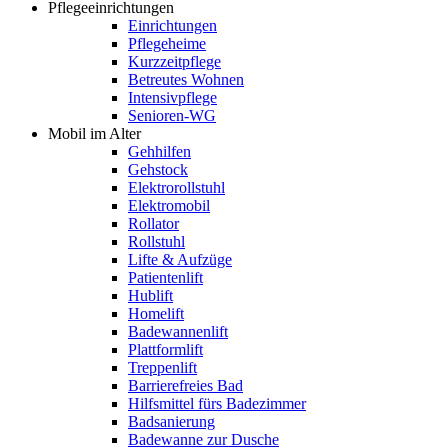
Pflegeeinrichtungen
Einrichtungen
Pflegeheime
Kurzzeitpflege
Betreutes Wohnen
Intensivpflege
Senioren-WG
Mobil im Alter
Gehhilfen
Gehstock
Elektrorollstuhl
Elektromobil
Rollator
Rollstuhl
Lifte & Aufzüge
Patientenlift
Hublift
Homelift
Badewannenlift
Plattformlift
Treppenlift
Barrierefreies Bad
Hilfsmittel fürs Badezimmer
Badsanierung
Badewanne zur Dusche