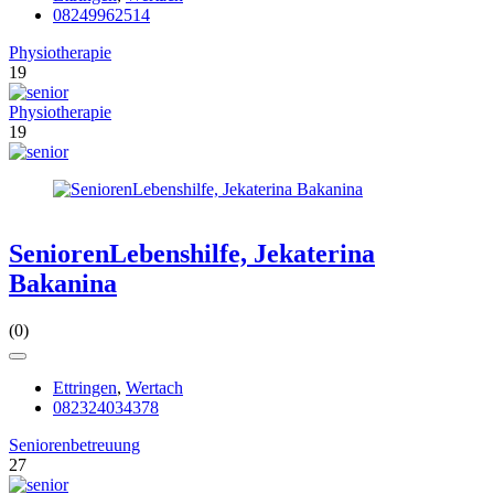
08249962514
Physiotherapie
19
Physiotherapie
19
SeniorenLebenshilfe, Jekaterina
Bakanina
(0)
Ettringen
,
Wertach
082324034378
Seniorenbetreuung
27