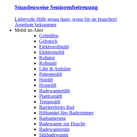
Stundenweise Seniorenbetreuung
Liebevolle Hilfe genau dann, wenn Sie sie brauchen!
Angebote bekommen
Mobil im Alter
Gehhilfen
Gehstock
Elektrorollstuhl
Elektromobil
Rollator
Rollstuhl
Lifte & Aufzüge
Patientenlift
Hublift
Homelift
Badewannenlift
Plattformlift
Treppenlift
Barrierefreies Bad
Hilfsmittel fürs Badezimmer
Badsanierung
Badewanne zur Dusche
Badewannentür
Sitzbadewanne